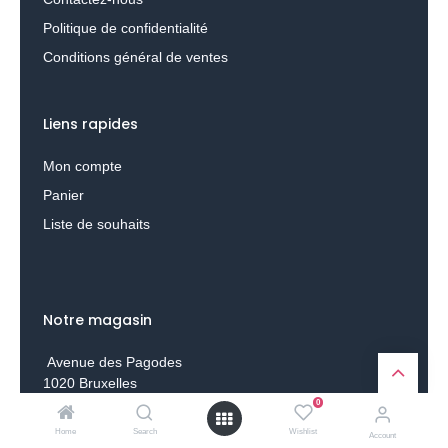
Politique de confidentialité
Conditions général de ventes
Liens rapides
Mon compte
Panier
Liste de souhaits
Notre magasin
Avenue des Pagodes
1020 Bruxelles
0
info@luxel-dtf.be
Home
Search
Wishlist
Account